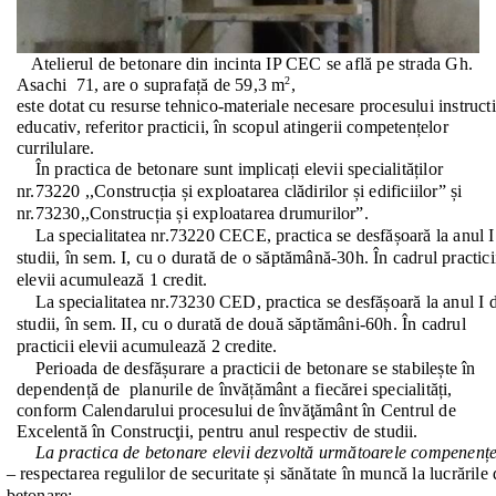
   Atelierul de betonare din incinta IP CEC se află pe strada Gh. 
2
Asachi  71, are o suprafață de 59,3 m
, 
este dotat cu resurse tehnico-materiale necesare procesului instruct
educativ, referitor practicii, în scopul atingerii competențelor 
currilulare.
    În practica de betonare sunt implicați elevii specialităților 
nr.73220 ,,Construcția și exploatarea clădirilor și edificiilor” și 
nr.73230,,Construcția și exploatarea drumurilor”.
    La specialitatea nr.73220 CECE, practica se desfășoară la anul I 
studii, în sem. I, cu o durată de o săptămână-30h. În cadrul practicii
elevii acumulează 1 credit. 
    La specialitatea nr.73230 CED, practica se desfășoară la anul I d
studii, în sem. II, cu o durată de două săptămâni-60h. În cadrul 
practicii elevii acumulează 2 credite. 
    Perioada de desfășurare a practicii de betonare se stabilește în 
dependență de  planurile de învățământ a fiecărei specialități, 
conform Calendarului procesului de învăţământ în Centrul de 
Excelentă în Construcţii, pentru anul respectiv de studii.
La practica de betonare elevii dezvoltă următoarele compenențe
– respectarea regulilor de securitate și sănătate în muncă la lucrările 
betonare;