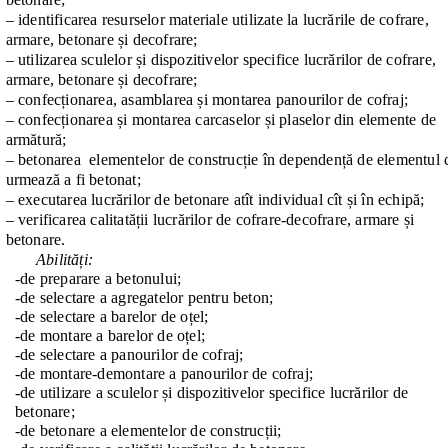
– identificarea resurselor materiale utilizate la lucrările de cofrare, 
armare, betonare și decofrare;
– utilizarea sculelor și dispozitivelor specifice lucrărilor de cofrare, 
armare, betonare și decofrare;
– confecționarea, asamblarea și montarea panourilor de cofraj;
– confecționarea și montarea carcaselor și plaselor din elemente de 
armătură;
– betonarea  elementelor de construcție în dependență de elementul c
urmează a fi betonat;
– executarea lucrărilor de betonare atît individual cît și în echipă;
– verificarea calitatății lucrărilor de cofrare-decofrare, armare și 
betonare.
     Abilități:
-de preparare a betonului;
-de selectare a agregatelor pentru beton;
-de selectare a barelor de oțel;
-de montare a barelor de oțel;
-de selectare a panourilor de cofraj;
-de montare-demontare a panourilor de cofraj;
-de utilizare a sculelor și dispozitivelor specifice lucrărilor de 
betonare;
-de betonare a elementelor de construcții;