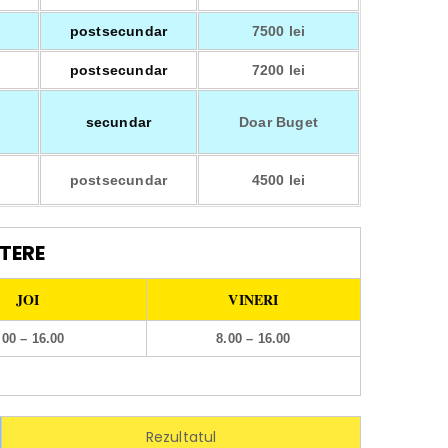
postsecundar
7500 lei
postsecundar
7200 lei
secundar
Doar Buget
postsecundar
4500 lei
TERE
JOI
VINERI
.00 – 16.00
8.00 – 16.00
Rezultatul