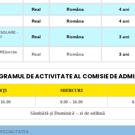
Real
Româna
4 ani
Real
Româna
4 ani
 SOLARE -
Real
Româna
3 ani
I
E(secția
Real
Româna
3 ani
GRAMUL DE ACTIVITATE AL COMISIE DE ADMI
RȚI
MIERCURI
 16.00
8.00 – 16.00
8
Sâmbătă și Duminică – zi de odihnă
SPECIALITATEA