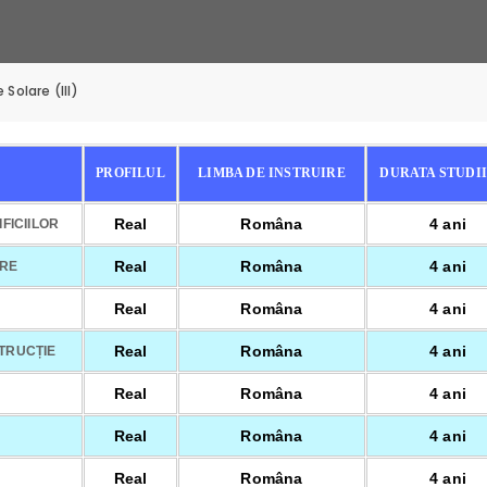
 Solare (III)
PROFILUL
LIMBA DE INSTRUIRE
DURATA STUDI
Real
Româna
4 ani
FICIILOR
Real
Româna
4 ani
ARE
Real
Româna
4 ani
Real
Româna
4 ani
TRUCȚIE
Real
Româna
4 ani
Real
Româna
4 ani
Real
Româna
4 ani