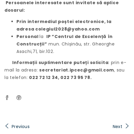
Persoanele interesate sunt invitate să aplice
dosarul:
Prin intermediul poștei electronice, la
adresa colegiul2028@yahoo.com
Personal
la
IP ”Centrul de Excelență în
Construcții”
mun. Chișinău, str. Gheorghe
Asachi,71, bir.102.
Informații suplimentare puteți solicita
: prin e-
mail la adresa:
secretariat.ipcec@gmail.com
, sau
la telefon:
022 72 12 34, 022 73 95 78.
Previous
Next